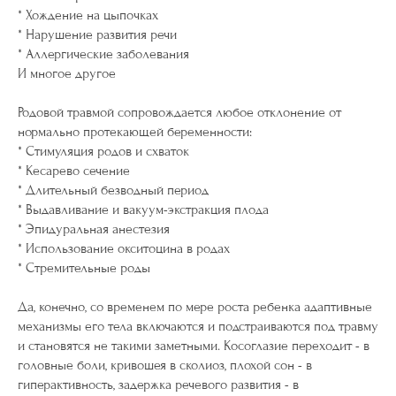
* Хождение на цыпочках
* Нарушение развития речи
* Аллергические заболевания
И многое другое
Родовой травмой сопровождается любое отклонение от
нормально протекающей беременности:
* Стимуляция родов и схваток
* Кесарево сечение
* Длительный безводный период
* Выдавливание и вакуум-экстракция плода
* Эпидуральная анестезия
* Использование окситоцина в родах
* Стремительные роды
Да, конечно, со временем по мере роста ребенка адаптивные
механизмы его тела включаются и подстраиваются под травму
и становятся не такими заметными. Косоглазие переходит - в
головные боли, кривошея в сколиоз, плохой сон - в
гиперактивность, задержка речевого развития - в