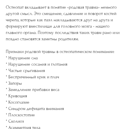
Остеопат вкладывает в понятие «родовая травма» немного
другой смысл. Это смещение, сдавление и поворот костей
черепа, которые как пазл накладываются друг на друга и
формируют вместилище для головного мозга - нашего
главного органа. Поэтому последствия таких травм рано или
поздно становятся заметны родителям.
Признаки родовой травмы в остеопатическом понимании:
* Нарушение сна
* Нарушение сосания и глотания
* Частые срыгивания
* Беспричинный крик и плач
* Запоры
* Замедление прибавки веса
* Кривошея
* Косоглазие
* Синдром дефицита внимания
* Плоскостопие
* Сколиоз
* Асимметрия тела