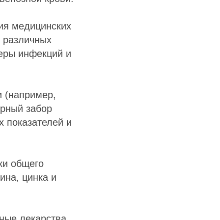
ния медицинских
и различных
керы инфекций и
 (например,
ярный забор
х показателей и
ки общего
ина, цинка и
ные лекарства,