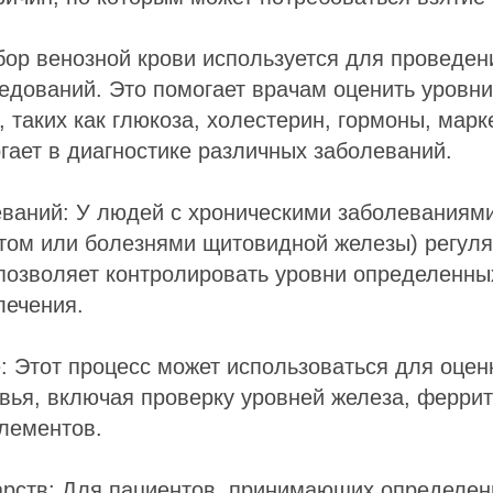
бор венозной крови используется для проведе
едований. Это помогает врачам оценить уровн
, таких как глюкоза, холестерин, гормоны, мар
огает в диагностике различных заболеваний.
еваний: У людей с хроническими заболеваниями
том или болезнями щитовидной железы) регул
позволяет контролировать уровни определенны
лечения.
 Этот процесс может использоваться для оцен
вья, включая проверку уровней железа, феррит
лементов.
арств: Для пациентов, принимающих определен