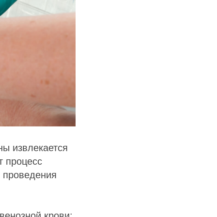
ены извлекается
т процесс
я проведения
венозной крови: