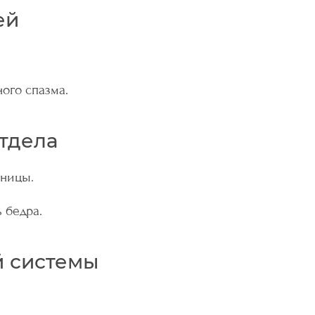
ей
ого спазма.
тдела
сницы.
 бедра.
 системы