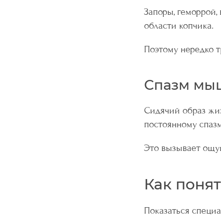
Запоры, геморрой,
области копчика.
Поэтому нередко т
Спазм мыш
Сидячий образ жиз
постоянному спазм
Это вызывает ощу
Как понят
Показаться специа