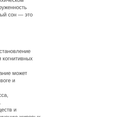
руженность
ный сон — это
сстановление
и когнитивных
ание может
воге и
сса,
.
еств и
еличению жировых