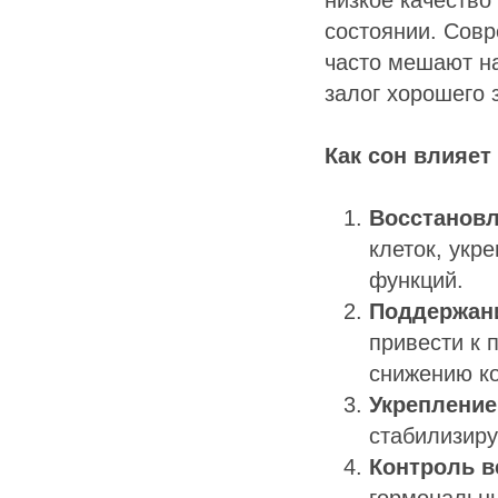
состоянии. Совр
часто мешают н
залог хорошего 
Как сон влияет
Восстановл
клеток, укр
функций.
Поддержани
привести к 
снижению к
Укрепление
стабилизиру
Контроль в
гормональны