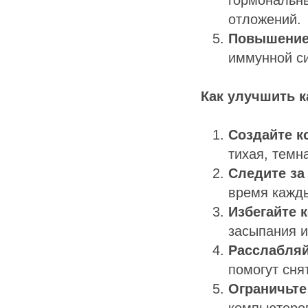
отложений.
Повышение
иммунной си
Как улучшить к
Создайте к
тихая, темн
Следите за
время кажды
Избегайте 
засыпания и
Расслабляй
помогут сня
Ограничьте
компьютеров