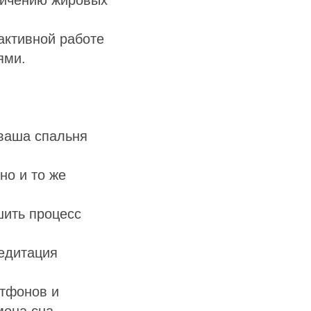
активной работе
ями.
 ваша спальня
но и то же
шить процесс
едитация
тфонов и
она сна.