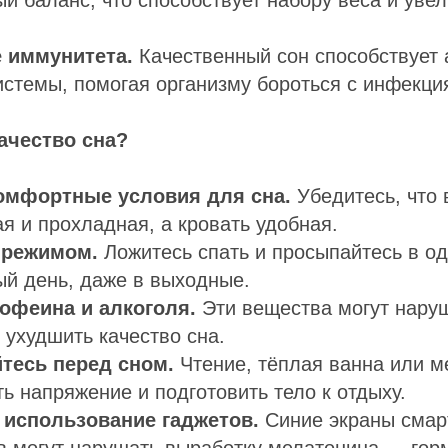
 иммунитета.
Качественный сон способствует 
стемы, помогая организму бороться с инфекци
ачество сна?
омфортные условия для сна.
Убедитесь, что
ая и прохладная, а кровать удобная.
 режимом.
Ложитесь спать и просыпайтесь в од
й день, даже в выходные.
кофеина и алкоголя.
Эти вещества могут нару
 ухудшить качество сна.
тесь перед сном.
Чтение, тёплая ванна или м
ть напряжение и подготовить тело к отдыху.
 использование гаджетов.
Синие экраны смар
 могут нарушать выработку мелатонина — горм