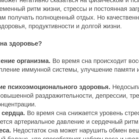
еменный ритм жизни, стрессы и постоянная заг
ам получать полноценный отдых. Но качествен
здоровья, продуктивности и долгой жизни.
 на здоровье?
ение организма.
Во время сна происходит во
епление иммунной системы, улучшение памяти 
е психоэмоционального здоровья.
Недосып
повышенной раздражительности, депрессии, тре
онцентрации.
 сердца.
Во время сна снижается уровень стре
ется артериальное давление и сердечный ритм
еса.
Недостаток сна может нарушить обмен вещ
й баланс, что способствует набору веса и ув