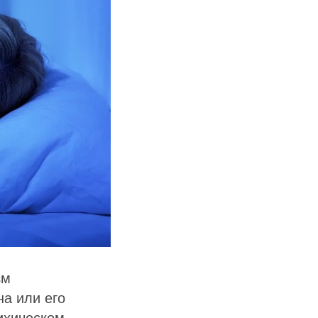
зм
на или его
сихическом