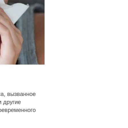
са, вызванное
и другие
воевременного