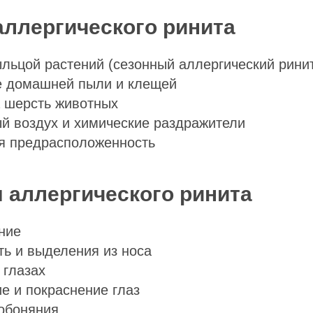
ллергического ринита
ыльцой растений (сезонный аллергический рини
е домашней пыли и клещей
а шерсть животных
й воздух и химические раздражители
ая предрасположенность
аллергического ринита
ние
ь и выделения из носа
 глазах
е и покраснение глаз
обоняния