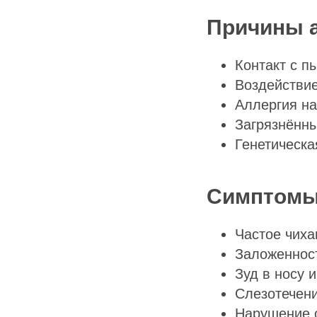
Причины а
Контакт с п
Воздействи
Аллергия н
Загрязнённы
Генетическ
Симптомы 
Частое чиха
Заложенност
Зуд в носу и
Слезотечени
Нарушение 