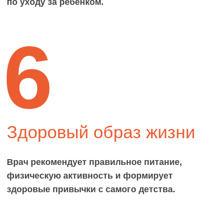
Цех Ольга Михайловна -кандидат
медицинских наук, врач педиатр,
гастроэнтеролог. Стаж работы 16
лет. Окончила Санкт-Петербургскую
государственную медицинскую
Академию им. И. И. Мечникова.
Затем прошла интернатуру и
ординатуру в Санкт-Петербургском
государственном Педиатрическом
медицинском университете.
Защитила кандидатскую
диссертацию по двум
специальностям педиатрия и
гастроэнтерология.
Ведет амбулаторный прием детей
всех возрастов с заболеваниями
различных органов и систем.
Занимается патронажем детей с
рождения, консультирует