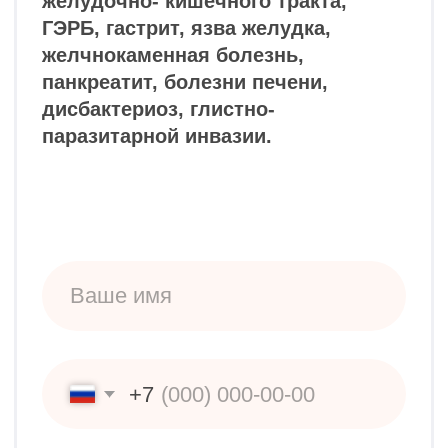
важно!
НАШИ СПЕЦИАЛИСТЫ
Педиатр
Терапевт
Остеопат для взрослых и детей
Эндокринолог
Массажист для взрослых и детей
НАШИ УСЛУГИ
Анализы
ЭКГ
Справки