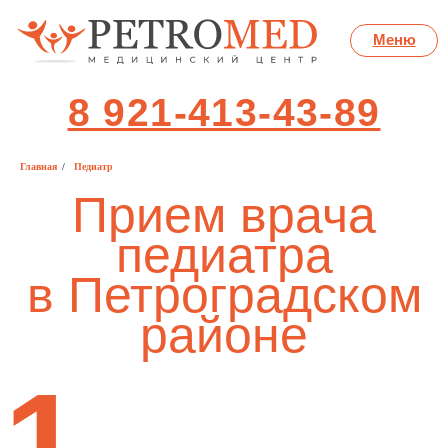
Меню
8 921-413-43-89
Прием врача
Главная
/
Педиатр
педиатра
в Петроградском
районе
1
Раннее выявление
Регулярные осмотры помогают выявлять
здоровотворные проблемы раньше,