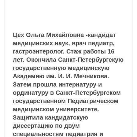
+7
Записаться на приём
6
#