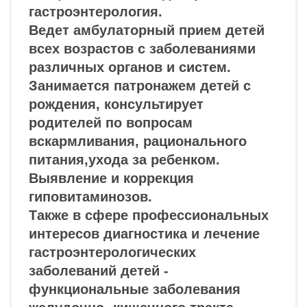
Шесть причин,
почему
необходимо
проводить плановый
осмотр ребенка
у врача педиатра?
«Отсутствие плановых визитов к педиатру
увеличивает риск упущения важных аспектов
в здоровье и развитии ребенка, включая
неоптимальное лечение, пропуск вакцинации
и профилактических мероприятий, что может
оказать негативное влияние на его общее
благополучие»
— А вот, почему это