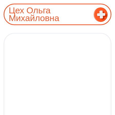
родителей по вопросам
вскармливания, рационального
питания,ухода за ребенком.
Выявление и коррекция
гиповитаминозов.
Также в сфере профессиональных
интересов диагностика и лечение
гастроэнтерологических
заболеваний детей -
функциональные заболевания
желудочно- кишечного тракта,
ГЭРБ, гастрит, язва желудка,
желчнокаменная болезнь,
панкреатит, болезни печени,
дисбактериоз, глистно-
паразитарной инвазии.